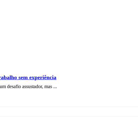
rabalho sem experiência
m desafio assustador, mas ...