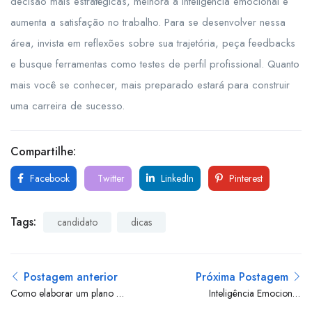
decisão mais estratégicas, melhora a inteligência emocional e
aumenta a satisfação no trabalho. Para se desenvolver nessa
área, invista em reflexões sobre sua trajetória, peça feedbacks
e busque ferramentas como testes de perfil profissional. Quanto
mais você se conhecer, mais preparado estará para construir
uma carreira de sucesso.
Compartilhe:
Facebook
Twitter
LinkedIn
Pinterest
candidato
dicas
Postagem anterior
Próxima Postagem
Como elaborar um plano de
Inteligência Emocional:
carreira eficaz para
Como desenvolver e aplicar