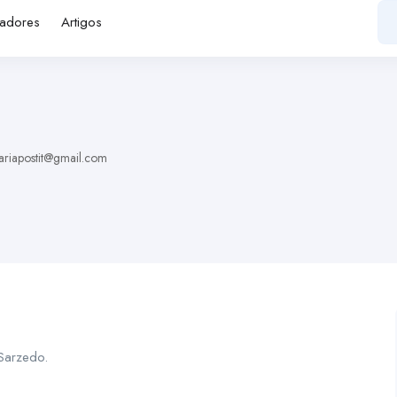
adores
Artigos
ariapostit@gmail.com
Sarzedo.