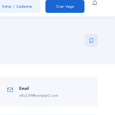
Entrar
/
Cadastrar
Criar Vaga
Email
info239@noreply0.com